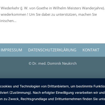
e Wiederkehr (J. W. von Goethe in Wilhelm Meisters Wanderjahre
d wiederkommen ! Um Sie dabei zu unterstützen, machen Sie
inischen...
IMPRESSUM
DATENSCHUTZERKLÄRUNG
KONTAKT
© Dr. med. Dominik Neukirch
okies und Technologien von Drittanbietern, um bestimmte Funktione
tiviert (Zustimmung). Nach erfolgter Einwilligung verarbeiten wir u
nen zu Zweck, Rechtsgrundlage und Drittunternehmen finden Sie unt